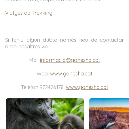
Viatges de Trekking
Si teniu algun dubte només heu de contactar
amb nosaltres via
Mail
informacio@ganesha.cat
Web:
www.ganesha.cat
Telèfon 972426178.
www.ganesha.cat