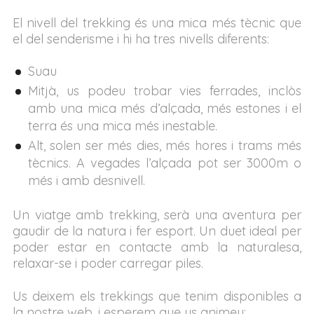
El nivell del trekking és una mica més tècnic que
el del senderisme i hi ha tres nivells diferents:
Suau
Mitjà, us podeu trobar vies ferrades, inclòs
amb una mica més d’alçada, més estones i el
terra és una mica més inestable.
Alt, solen ser més dies, més hores i trams més
tècnics. A vegades l’alçada pot ser 3000m o
més i amb desnivell.
Un viatge amb trekking, serà una aventura per
gaudir de la natura i fer esport. Un duet ideal per
poder estar en contacte amb la naturalesa,
relaxar-se i poder carregar piles.
Us deixem els trekkings que tenim disponibles a
la nostre web, i esperem que us animeu: