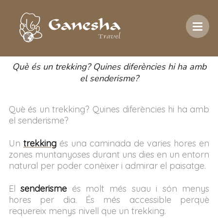
Inici
/
Racó del viatger
/
Blog
/
Trekking
Trekking
Què és un trekking? Quines diferències hi ha amb
el senderisme?
Què és un trekking? Quines diferències hi ha amb
el senderisme?
Un
trekking
és una caminada de varies hores en
zones muntanyoses durant uns dies en un entorn
natural per poder conèixer i admirar el paisatge.
El
senderisme
és molt més suau i són menys
hores per dia. És més accessible perquè
requereix menys nivell que un trekking.