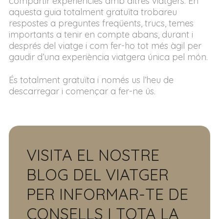
compartir experiències amb altres viatgers. En
aquesta guia totalment gratuïta trobareu
respostes a preguntes freqüents, trucs, temes
importants a tenir en compte abans, durant i
després del viatge i com fer-ho tot més àgil per
gaudir d’una experiència viatgera única pel món.
És totalment gratuïta i només us l’heu de
descarregar i començar a fer-ne ús.
VISITA EL NOSTRE
BLOG DEL VIATGER
PER INFORMAR-TE DE
CONSELLS I TOTA LA