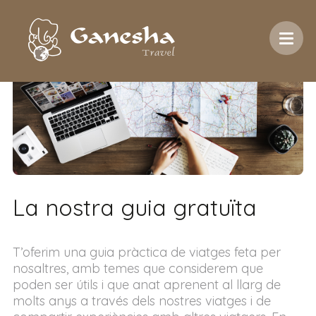
Inici
/
Racó del viatger
/
Guia gratuïta
La nostra guia gratuïta
T’oferim una guia pràctica de viatges feta per
nosaltres, amb temes que considerem que
poden ser útils i que anat aprenent al llarg de
molts anys a través dels nostres viatges i de