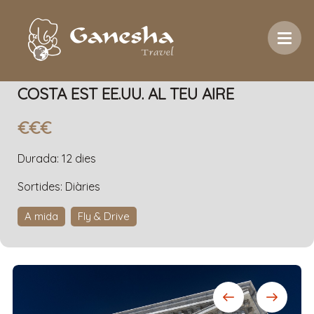
Inici
/
Temàtica
/
Costa Est EE.UU. al teu aire
COSTA EST EE.UU. AL TEU AIRE
€€€
Durada: 12 dies
Sortides: Diàries
A mida
Fly & Drive