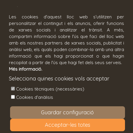
c/ Fontanilles 15, 17002 Girona
Les cookies d'aquest lloc web s'utilitzen per
personalitzar el contingut i els anuncis, oferir funcions
Reserva cita
de xarxes socials i analitzar el trànsit. A més,
compartim informació sobre l'ús que faci del lloc web
amb els nostres partners de xarxes socials, publicitat i
anàlisi web, els quals poden combinar-la amb una altra
informació que els hagi proporcionat o que hagin
recopilat a partir de l'ús que hagi fet dels seus serveis.
Més informació.
Condicions generals
Avís legal
Selecciona quines cookies vols acceptar
Política de privacitat
Política de cookies
Cookies tècniques (necessàries)
Configuració de cookies
Cookies d'anàlisis
Copyright © All You Need Is Travel SL. Tots els drets
Guardar configuració
reservats.
Acceptar-les totes