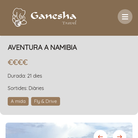
Inici
/
Destinacions
/
Àfrica
/
Namíbia
/
Aventura a
Namibia
AVENTURA A NAMIBIA
€€€€
Durada: 21 dies
Sortides: Diàries
A mida
Fly & Drive