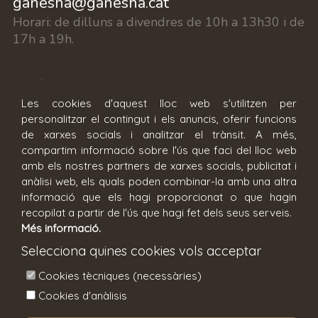
ganesha@ganesha.cat
Horari:
de dilluns a divendres de 10h a 13h30 i de
17h a 19h.
c/ Fontanilles 15, 17002 Girona
Les cookies d'aquest lloc web s'utilitzen per
personalitzar el contingut i els anuncis, oferir funcions
Reserva cita
de xarxes socials i analitzar el trànsit. A més,
compartim informació sobre l'ús que faci del lloc web
amb els nostres partners de xarxes socials, publicitat i
anàlisi web, els quals poden combinar-la amb una altra
informació que els hagi proporcionat o que hagin
recopilat a partir de l'ús que hagi fet dels seus serveis.
Més informació.
Condicions generals
Avís legal
Selecciona quines cookies vols acceptar
Política de privacitat
Política de cookies
Cookies tècniques (necessàries)
Configuració de cookies
Cookies d'anàlisis