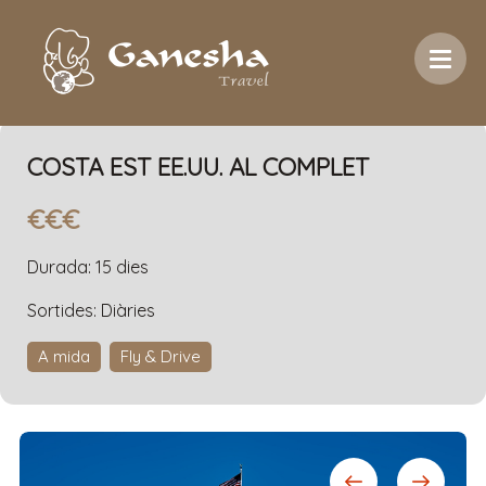
Inici
/
Temàtica
/
A mida
/
Costa Est EE.UU. al
complet
COSTA EST EE.UU. AL COMPLET
€€€
Durada: 15 dies
Sortides: Diàries
A mida
Fly & Drive