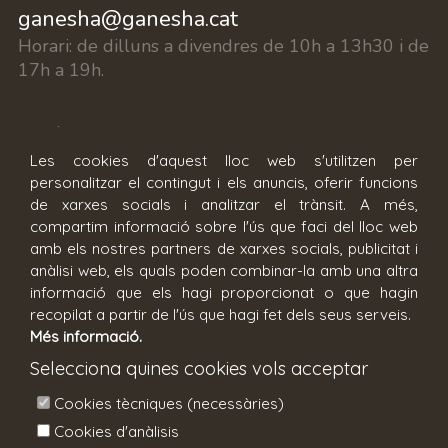
ganesha@ganesha.cat
Horari:
de dilluns a divendres de 10h a 13h30 i de
17h a 19h.
c/ Fontanilles 15, 17002 Girona
Les cookies d'aquest lloc web s'utilitzen per
personalitzar el contingut i els anuncis, oferir funcions
Reserva cita
de xarxes socials i analitzar el trànsit. A més,
compartim informació sobre l'ús que faci del lloc web
amb els nostres partners de xarxes socials, publicitat i
anàlisi web, els quals poden combinar-la amb una altra
informació que els hagi proporcionat o que hagin
recopilat a partir de l'ús que hagi fet dels seus serveis.
Més informació.
Condicions generals
Avís legal
Selecciona quines cookies vols acceptar
Política de privacitat
Política de cookies
Cookies tècniques (necessàries)
Configuració de cookies
Cookies d'anàlisis