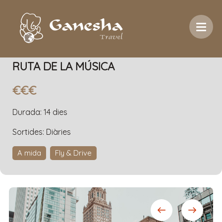
Inici
/
Temàtica
/
Fly & Drive
/
Ruta de la Música
RUTA DE LA MÚSICA
€€€
Durada: 14 dies
Sortides: Diàries
A mida
Fly & Drive