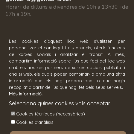
Horari:
de dilluns a divendres de 10h a 13h30 i de
17h a 19h.
c/ Fontanilles 15, 17002 Girona
Les cookies d'aquest lloc web s'utilitzen per
personalitzar el contingut i els anuncis, oferir funcions
Reserva cita
de xarxes socials i analitzar el trànsit. A més,
compartim informació sobre l'ús que faci del lloc web
amb els nostres partners de xarxes socials, publicitat i
anàlisi web, els quals poden combinar-la amb una altra
informació que els hagi proporcionat o que hagin
recopilat a partir de l'ús que hagi fet dels seus serveis.
Més informació.
Condicions generals
Avís legal
Selecciona quines cookies vols acceptar
Política de privacitat
Política de cookies
Cookies tècniques (necessàries)
Configuració de cookies
Cookies d'anàlisis