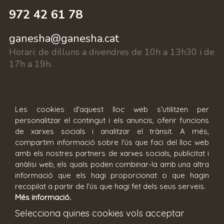
972 42 61 78
ganesha@ganesha.cat
Horari:
de dilluns a divendres de 10h a 13h30 i de
17h a 19h.
c/ Fontanilles 15, 17002 Girona
Les cookies d'aquest lloc web s'utilitzen per
personalitzar el contingut i els anuncis, oferir funcions
Reserva cita
de xarxes socials i analitzar el trànsit. A més,
compartim informació sobre l'ús que faci del lloc web
amb els nostres partners de xarxes socials, publicitat i
anàlisi web, els quals poden combinar-la amb una altra
informació que els hagi proporcionat o que hagin
recopilat a partir de l'ús que hagi fet dels seus serveis.
Més informació.
Condicions generals
Avís legal
Selecciona quines cookies vols acceptar