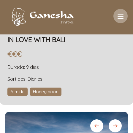
Inici
/
Temàtica
/
Honeymoon
/
In LOVE with Bali
IN LOVE WITH BALI
€€€
Durada: 9 dies
Sortides: Diàries
A mida
Honeymoon