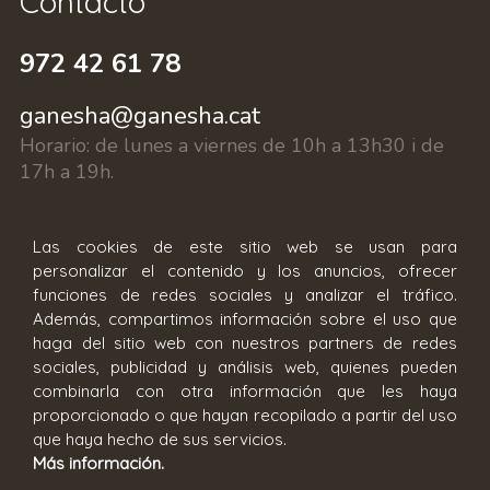
Contacto
972 42 61 78
ganesha@ganesha.cat
Horario:
de lunes a viernes de 10h a 13h30 i de
17h a 19h.
c/ Fontanilles 15, 17002 Girona
Las cookies de este sitio web se usan para
personalizar el contenido y los anuncios, ofrecer
funciones de redes sociales y analizar el tráfico.
Reserva cita
Además, compartimos información sobre el uso que
haga del sitio web con nuestros partners de redes
sociales, publicidad y análisis web, quienes pueden
combinarla con otra información que les haya
proporcionado o que hayan recopilado a partir del uso
que haya hecho de sus servicios.
Más información.
Condiciones generales
Aviso legal