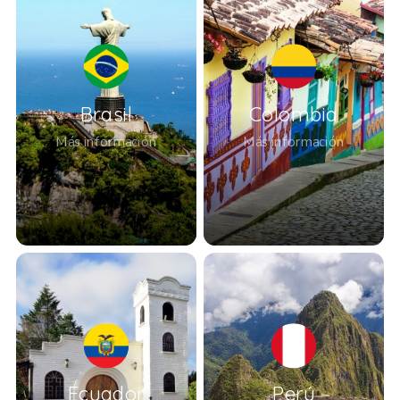
Brasil
Colombia
Más información
Más información
Ecuador
Perú