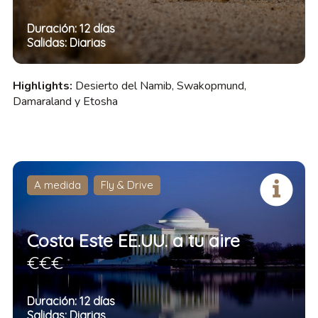
Duración: 12 días
Salidas: Diarias
Highlights:
Desierto del Namib, Swakopmund,
Damaraland y Etosha
A medida
Fly & Drive
Costa Este EE.UU. a tu aire
€€€
Duración: 12 días
Salidas: Diarias