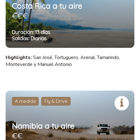
Costa Rica a tu aire
€€€
Duración: 13 días
Salidas: Diarias
Highlights:
San José, Tortuguero, Arenal, Tamarindo,
Monteverde y Manuel Antonio
A medida
Fly & Drive
Namibia a tu aire
€€