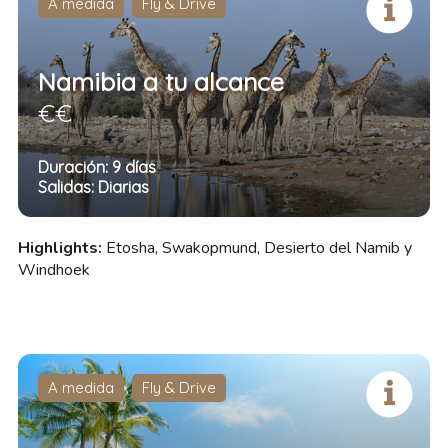
A medida
Fly & Drive
Namibia a tu alcance
€€
Duración: 9 días
Salidas: Diarias
Highlights:
Etosha, Swakopmund, Desierto del Namib y
Windhoek
A medida
Fly & Drive