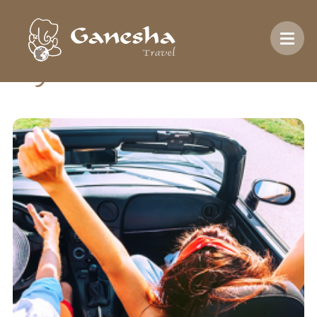
Inicio
/
Temática
/
Fly & Drive
Fly & Drive