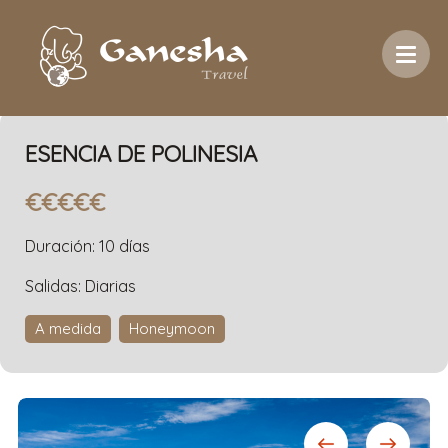
Inicio
/
Temática
/
Honeymoon
/
Esencia de
Polinesia
ESENCIA DE POLINESIA
€€€€€
Duración: 10 días
Salidas: Diarias
A medida
Honeymoon